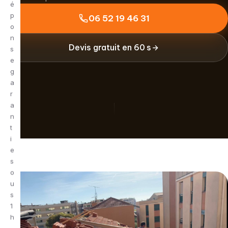
é
p
06 52 19 46 31
o
n
Devis gratuit en 60 s
s
e
g
a
r
a
n
t
i
e
s
o
u
s
1
h