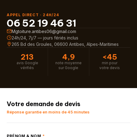
APPEL DIRECT · 24H/24
06 52 19 46 31
Mgtoiture.antibes06@gmail.com
24h/24, 7j/7 — jours fériés inclus
265 Bd des Groules, 06600 Antibes, Alpes-Maritimes
213
4,9
<45
avis Google
note moyenne
min pour
vérifiés
sur Google
votre devis
Votre demande de devis
Réponse garantie en moins de 45 minutes
PRÉNOM & NOM
*