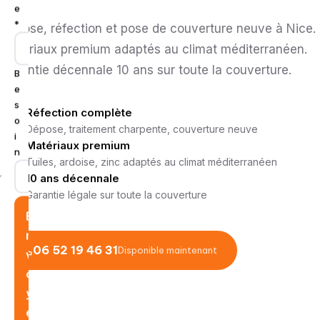
e
*
Dépose, réfection et pose de couverture neuve à Nice.
Matériaux premium adaptés au climat méditerranéen.
Garantie décennale 10 ans sur toute la couverture.
B
e
s
Réfection complète
o
Dépose, traitement charpente, couverture neuve
i
Matériaux premium
n
Tuiles, ardoise, zinc adaptés au climat méditerranéen
10 ans décennale
Garantie légale sur toute la couverture
E
n
06 52 19 46 31
Disponible maintenant
v
o
y
e