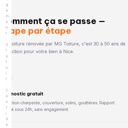
g
e
m
Comment ça se passe —
e
étape par étape
n
t
·
Une toiture rénovée par MG Toiture, c'est 30 à 50 ans de
G
r
protection pour votre bien à Nice.
a
t
u
i
01
t
·
C
Diagnostic gratuit
o
n
Inspection charpente, couverture, solins, gouttières. Rapport
f
détaillé sous 24h, sans engagement.
i
d
e