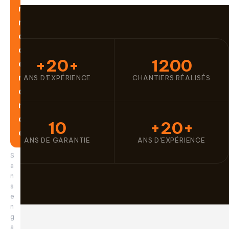
r
m
a
d
+20+
1200
e
m
ANS D'EXPÉRIENCE
CHANTIERS RÉALISÉS
a
n
d
10
+20+
e
ANS DE GARANTIE
ANS D'EXPÉRIENCE
S
a
n
s
e
n
g
a