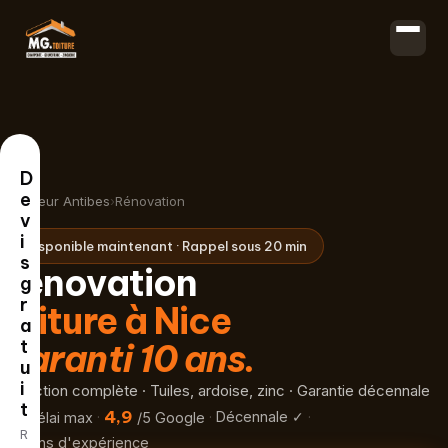
Aller au contenu principal
D
e
Couvreur Antibes
›
Rénovation
v
i
Disponible maintenant · Rappel sous 20 min
s
Rénovation
g
r
toiture à Nice
a
t
Garanti 10 ans.
u
i
Réfection complète · Tuiles, ardoise, zinc · Garantie décennale
t
2h
4,9
·
·
Décennale ✓
·
délai max
/5 Google
R
+20 ans d'expérience