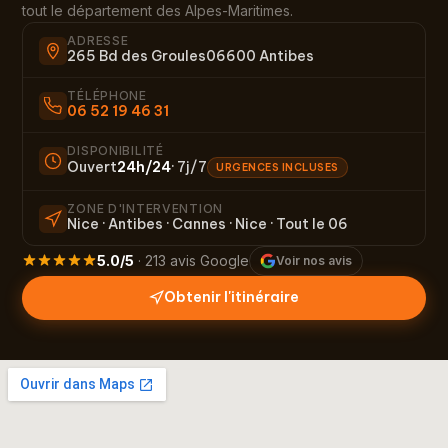
tout le département des Alpes-Maritimes.
ADRESSE
265 Bd des Groules
06600
Antibes
TÉLÉPHONE
06 52 19 46 31
DISPONIBILITÉ
Ouvert
24h/24
· 7j/7
URGENCES INCLUSES
ZONE D'INTERVENTION
Nice · Antibes · Cannes · Nice · Tout le 06
5.0/5
· 213 avis Google
Voir nos avis
Obtenir l'itinéraire