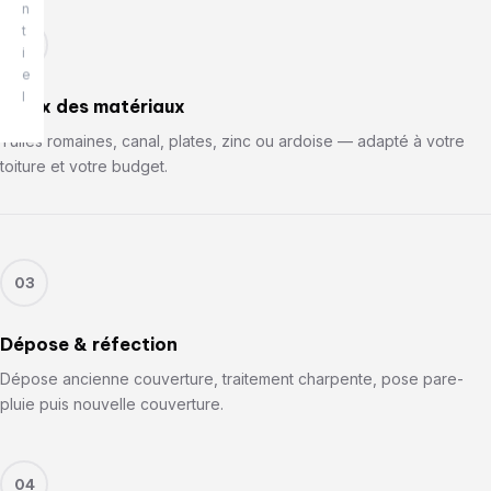
n
t
02
i
e
l
Choix des matériaux
Tuiles romaines, canal, plates, zinc ou ardoise — adapté à votre
toiture et votre budget.
03
Dépose & réfection
Dépose ancienne couverture, traitement charpente, pose pare-
pluie puis nouvelle couverture.
04